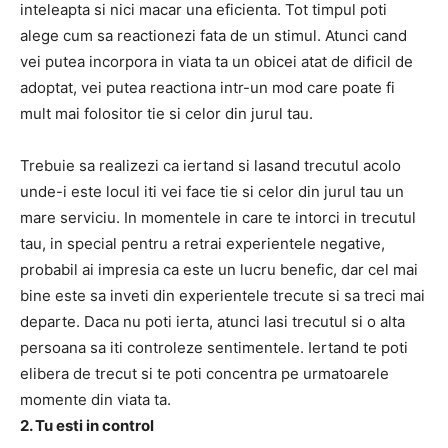
inteleapta si nici macar una eficienta. Tot timpul poti
alege cum sa reactionezi fata de un stimul. Atunci cand
vei putea incorpora in viata ta un obicei atat de dificil de
adoptat, vei putea reactiona intr-un mod care poate fi
mult mai folositor tie si celor din jurul tau.
Trebuie sa realizezi ca iertand si lasand trecutul acolo
unde-i este locul iti vei face tie si celor din jurul tau un
mare serviciu. In momentele in care te intorci in trecutul
tau, in special pentru a retrai experientele negative,
probabil ai impresia ca este un lucru benefic, dar cel mai
bine este sa inveti din experientele trecute si sa treci mai
departe. Daca nu poti ierta, atunci lasi trecutul si o alta
persoana sa iti controleze sentimentele. Iertand te poti
elibera de trecut si te poti concentra pe urmatoarele
momente din viata ta.
2. Tu esti in control