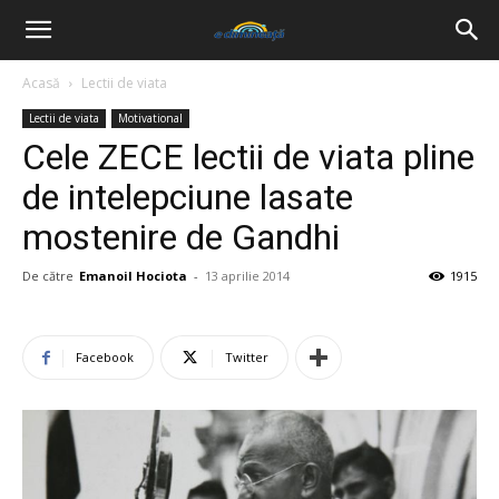
Acasă
Lectii de viata
Lectii de viata
Motivational
Cele ZECE lectii de viata pline
de intelepciune lasate
mostenire de Gandhi
De către
Emanoil Hociota
-
13 aprilie 2014
1915
Facebook
Twitter