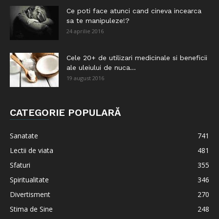
Ce poti face atunci cand cineva incearca
sa te manipuleze!?
24 aprilie 2016
Cele 20+ de utilizari medicinale si beneficii
ale uleiului de nuca...
19 august 2016
CATEGORIE POPULARĂ
Sanatate
741
Lectii de viata
481
Sfaturi
355
Spiritualitate
346
Divertisment
270
Stima de Sine
248