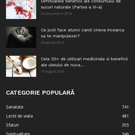
Uimitoarele beneficii ale consumului de
sucuri naturale (Partea a III-a)
23 decembrie 2014
Ce poti face atunci cand cineva incearca
sa te manipuleze!?
24 aprilie 2016
Cele 20+ de utilizari medicinale si beneficii
ale uleiului de nuca...
19 august 2016
CATEGORIE POPULARĂ
Sanatate
741
Lectii de viata
481
Sfaturi
355
Spiritualitate
346