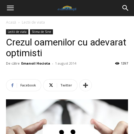
Acasă
Lectii de viata
Lectii de viata
Stima de Sine
Crezul oamenilor cu adevarat
optimisti
De către
Emanoil Hociota
-
1 august 2014
1397
Facebook
Twitter