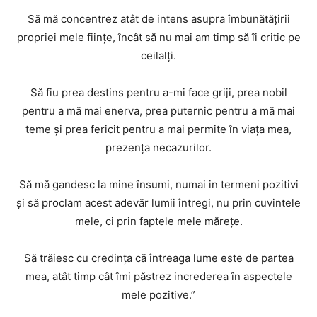
Să mă concentrez atât de intens asupra îmbunătăţirii
propriei mele fiinţe, încât să nu mai am timp să îi critic pe
ceilalţi.
Să fiu prea destins pentru a-mi face griji, prea nobil
pentru a mă mai enerva, prea puternic pentru a mă mai
teme şi prea fericit pentru a mai permite în viaţa mea,
prezenţa necazurilor.
Să mă gandesc la mine însumi, numai in termeni pozitivi
şi să proclam acest adevăr lumii întregi, nu prin cuvintele
mele, ci prin faptele mele măreţe.
Să trăiesc cu credinţa că întreaga lume este de partea
mea, atât timp cât îmi păstrez increderea în aspectele
mele pozitive.”