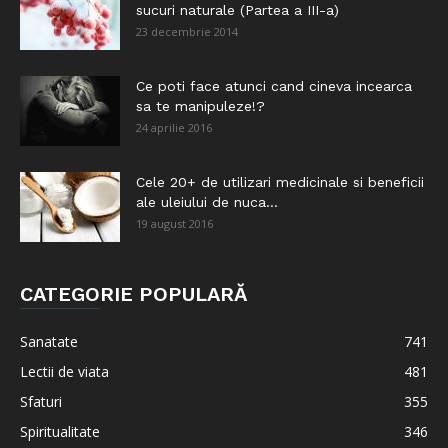
sucuri naturale (Partea a III-a)
23 decembrie 2014
Ce poti face atunci cand cineva incearca
sa te manipuleze!?
24 aprilie 2016
Cele 20+ de utilizari medicinale si beneficii
ale uleiului de nuca...
19 august 2016
CATEGORIE POPULARĂ
Sanatate
741
Lectii de viata
481
Sfaturi
355
Spiritualitate
346