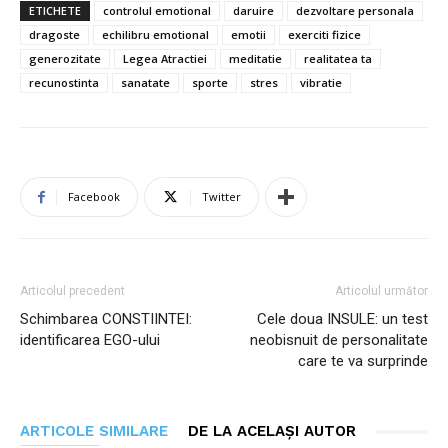
ETICHETE
controlul emotional
daruire
dezvoltare personala
dragoste
echilibru emotional
emotii
exerciti fizice
generozitate
Legea Atractiei
meditatie
realitatea ta
recunostinta
sanatate
sporte
stres
vibratie
Facebook
Twitter
Articolul precedent
Articolul următor
Schimbarea CONSTIINTEI:
Cele doua INSULE: un test
identificarea EGO-ului
neobisnuit de personalitate
care te va surprinde
ARTICOLE SIMILARE
DE LA ACELAȘI AUTOR