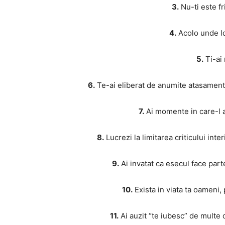
3.
Nu-ti este fri
4.
Acolo unde loc
5.
Ti-ai 
6.
Te-ai eliberat de anumite atasamente
7.
Ai momente in care-l ap
8.
Lucrezi la limitarea criticului inte
9.
Ai invatat ca esecul face part
10.
Exista in viata ta oameni, 
11.
Ai auzit “te iubesc” de multe o