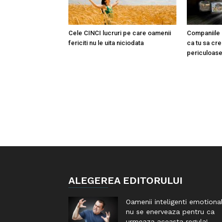
Cele CINCI lucruri pe care oamenii
Companiile 
fericiti nu le uita niciodata
ca tu sa cr
periculoase
ALEGEREA EDITORULUI
Oamenii inteligenti emotiona
nu se enerveaza pentru ca
urmeaza aceasta regula!