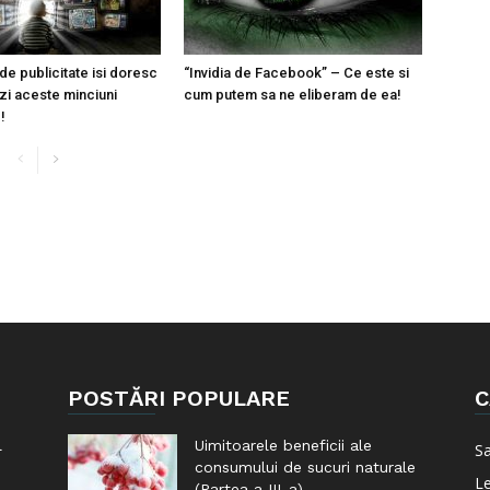
de publicitate isi doresc
“Invidia de Facebook” – Ce este si
ezi aceste minciuni
cum putem sa ne eliberam de ea!
!
POSTĂRI POPULARE
C
l
Uimitoarele beneficii ale
S
consumului de sucuri naturale
Le
(Partea a III-a)