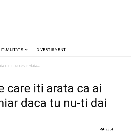
RITUALITATE
DIVERTISMENT
a ca ai succes in viata...
care iti arata ca ai
hiar daca tu nu-ti dai
2364