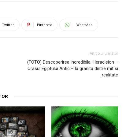
Twitter
Pinterest
WhatsApp
Articolul următor
(FOTO) Descoperirea incredibila: Heracleion –
Orasul Egiptului Antic – la granita dintre mit si
realitate
TOR