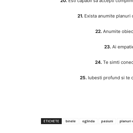
20.
Esti capabil sa accepti complime
21.
Exista anumite planuri d
22.
Anumite obiect
23.
Ai empatie
24.
Te simti conec
25.
Iubesti profund si te de
ETICHETE
binele
oglinda
pasiuni
planuri 