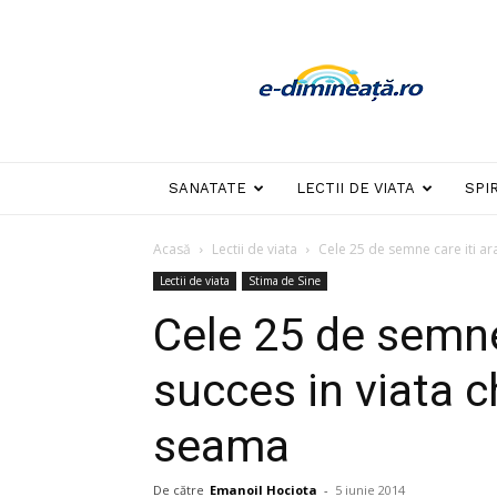
E-
dimineata
SANATATE
LECTII DE VIATA
SPI
Acasă
Lectii de viata
Cele 25 de semne care iti arat
Lectii de viata
Stima de Sine
Cele 25 de semne 
succes in viata c
seama
De către
Emanoil Hociota
-
5 iunie 2014