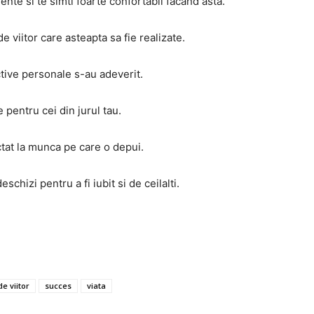
nte si te simti foarte confortabil facand asta.
e viitor care asteapta sa fie realizate.
ive personale s-au adeverit.
 pentru cei din jurul tau.
tat la munca pe care o depui.
schizi pentru a fi iubit si de ceilalti.
de viitor
succes
viata