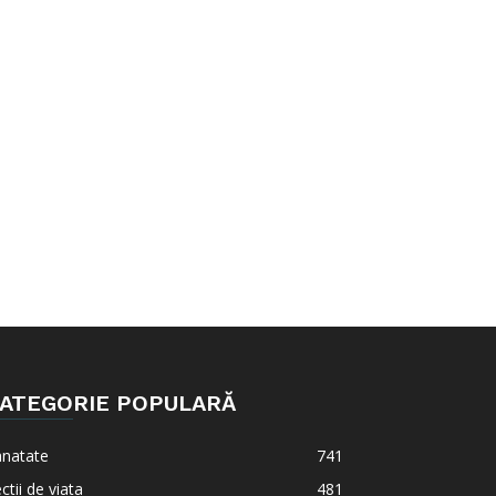
ATEGORIE POPULARĂ
anatate
741
ctii de viata
481