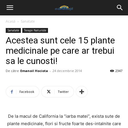
Acasă
Sanatate
Sanatate
Terapii Naturiste
Acestea sunt cele 15 plante
medicinale pe care ar trebui
sa le cunosti!
De către
Emanoil Hociota
-
24 decembrie 2014
2347
Facebook
Twitter
De la macul de California la “iarba matei”, exista sute de
plante medicinale, flori si fructe foarte des-intalnite care