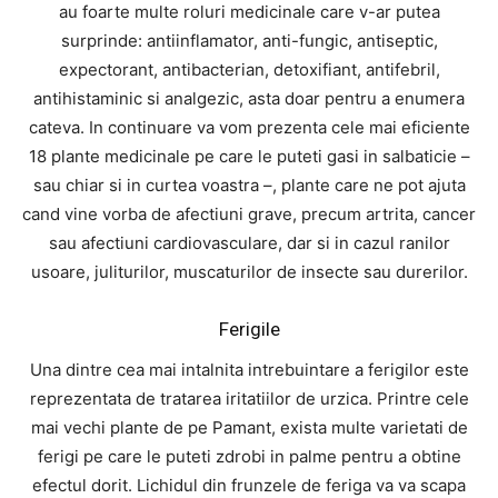
au foarte multe roluri medicinale care v-ar putea
surprinde: antiinflamator, anti-fungic, antiseptic,
expectorant, antibacterian, detoxifiant, antifebril,
antihistaminic si analgezic, asta doar pentru a enumera
cateva. In continuare va vom prezenta cele mai eficiente
18 plante medicinale pe care le puteti gasi in salbaticie –
sau chiar si in curtea voastra –, plante care ne pot ajuta
cand vine vorba de afectiuni grave, precum artrita, cancer
sau afectiuni cardiovasculare, dar si in cazul ranilor
usoare, juliturilor, muscaturilor de insecte sau durerilor.
Ferigile
Una dintre cea mai intalnita intrebuintare a ferigilor este
reprezentata de tratarea iritatiilor de urzica. Printre cele
mai vechi plante de pe Pamant, exista multe varietati de
ferigi pe care le puteti zdrobi in palme pentru a obtine
efectul dorit. Lichidul din frunzele de feriga va va scapa