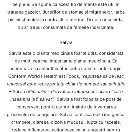
pe piele. Se spune ca acest tip de menta este util in
tratarea gazelor, durerilor de stomac si migrenelor. Iarba
pisicii stimuleaza contractiile uterine. Drept consecinta,
nu ar trebui consumata de femeile insarcinate.
Salvia
Salvia este o planta medicinala foarte utila, considerata
de multi cea mai importanta planta medicinala. Ea
actioneaza ca antiinflamator, antioxidant si anti-fungic.
Conform World’s Healthiest Foods,
“reputatia sa de leac
universal este reprezentata chiar de numele sau stiintific
– Salvia officinalis – derivat din latinescul ‘salvere’ care
inseamna ‘a fi salvat’”
. Salvia a fost folosita pe post de
conservant pentru carnuri inainte de inventarea
procesului de congelare. Salvia contracareaza indigestia,
crampele, diareea, dizolva mucusul, lupta cu raceala,
reduce inflamarea, actioneaza ca un unguent pentru