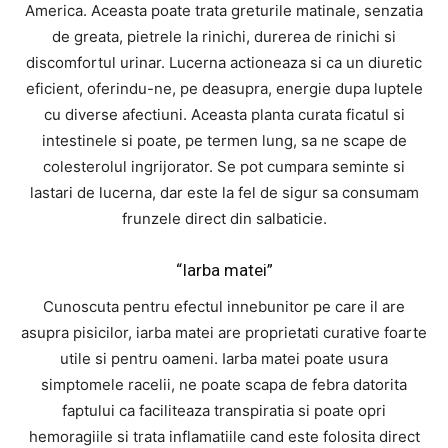
America. Aceasta poate trata greturile matinale, senzatia
de greata, pietrele la rinichi, durerea de rinichi si
discomfortul urinar. Lucerna actioneaza si ca un diuretic
eficient, oferindu-ne, pe deasupra, energie dupa luptele
cu diverse afectiuni. Aceasta planta curata ficatul si
intestinele si poate, pe termen lung, sa ne scape de
colesterolul ingrijorator. Se pot cumpara seminte si
lastari de lucerna, dar este la fel de sigur sa consumam
frunzele direct din salbaticie.
“Iarba matei”
Cunoscuta pentru efectul innebunitor pe care il are
asupra pisicilor, iarba matei are proprietati curative foarte
utile si pentru oameni. Iarba matei poate usura
simptomele racelii, ne poate scapa de febra datorita
faptului ca faciliteaza transpiratia si poate opri
hemoragiile si trata inflamatiile cand este folosita direct