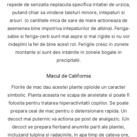
repede de senzatia neplacuta specifica iritatiei de urzica,
putand chiar sa vindece taieturi minore, intepaturi si
arsuri (o cantitate mica de sare de mare actioneaza de
asemenea bine impotriva intepaturilor de albina). Feriga-
sabie si feriga-cerb sunt mai aspre si mai rigide si nu vor
indeplini la fel de bine acest rol. Ferigile cresc in zonele
montante si sunt des intalnite in zonele bogate in
precipitatii.
Macul de California
Florile de mac dau acestei plante opioide un caracter
simbolic. Planta aceasta ne scapa de anxietate si poate fi
folosita pentru tratarea hiperactivitatii copiilor. Se poate
prepara ceai de mac pentru o detensionare rapida. Un
decoct mai puternic va actiona pe post de analgezic. (Un
decoct se prepara fierband anumite parti ale plantei,
incluzand tulpina si radacinile, in apa timp de cateva ore,