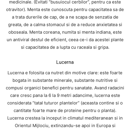
medicinale. (Evitati “busuiocul cerbilor”, pentru ca este
otravitor). Menta este cunoscuta pentru capacitatea sa de
a trata durerile de cap, de a ne scapa de senzatia de
greata, de a calma stomacul si de a reduce anxietatea si
oboseala. Menta coreana, numita si menta indiana, este
un antiviral destul de eficient, ceea ce-i da acestei plante
si capacitatea de a lupta cu raceala si gripa.
Lucerna
Lucerna e folosita ca nutret din motive clare: este foarte
bogata in substante minerale, substante nutritive si
compusi organici benefici pentru sanatate. Avand radacini
care cresc pana la 6 la 9 metri adancime, lucerna este
considerata “tatal tuturor plantelor” (aceasta contine si o
cantitate foarte mare de proteine pentru o planta).
Lucerna crestea la inceput in climatul mediteranean si in
Orientul Mijlociu, extinzandu-se apoi in Europa si