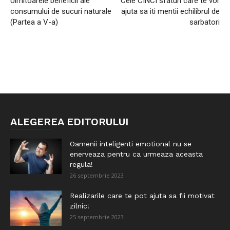
Uimitoarele beneficii ale
Cele CINCI sfaturi care te vor
consumului de sucuri naturale
ajuta sa iti mentii echilibrul de
(Partea a V-a)
sarbatori
ALEGEREA EDITORULUI
Oamenii inteligenti emotional nu se
enerveaza pentru ca urmeaza aceasta
regula!
26 septembrie 2023
Realizarile care te pot ajuta sa fii motivat
zilnic!
25 septembrie 2023