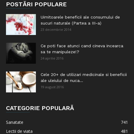
POSTĂRI POPULARE
Uimitoarele beneficii ale consumului de
sucuri naturale (Partea a III-a)
23 decembrie 2014
Ce poti face atunci cand cineva incearca
sa te manipuleze!?
24 aprilie 2016
Cele 20+ de utilizari medicinale si beneficii
ale uleiului de nuca...
19 august 2016
CATEGORIE POPULARĂ
Sanatate
741
Lectii de viata
481