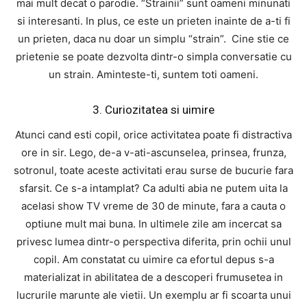
mai mult decat o parodie. “Strainii” sunt oameni minunati
si interesanti. In plus, ce este un prieten inainte de a-ti fi
un prieten, daca nu doar un simplu “strain”. Cine stie ce
prietenie se poate dezvolta dintr-o simpla conversatie cu
un strain. Aminteste-ti, suntem toti oameni.
3. Curiozitatea si uimire
Atunci cand esti copil, orice activitatea poate fi distractiva
ore in sir. Lego, de-a v-ati-ascunselea, prinsea, frunza,
sotronul, toate aceste activitati erau surse de bucurie fara
sfarsit. Ce s-a intamplat? Ca adulti abia ne putem uita la
acelasi show TV vreme de 30 de minute, fara a cauta o
optiune mult mai buna. In ultimele zile am incercat sa
privesc lumea dintr-o perspectiva diferita, prin ochii unul
copil. Am constatat cu uimire ca efortul depus s-a
materializat in abilitatea de a descoperi frumusetea in
lucrurile marunte ale vietii. Un exemplu ar fi scoarta unui