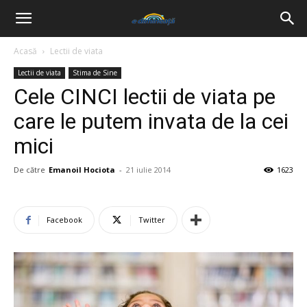
Acasă
Lectii de viata
Lectii de viata
Stima de Sine
Cele CINCI lectii de viata pe
care le putem invata de la cei
mici
De către
Emanoil Hociota
-
21 iulie 2014
1623
Facebook
Twitter