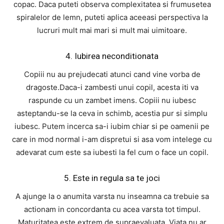
copac. Daca puteti observa complexitatea si frumusetea
spiralelor de lemn, puteti aplica aceeasi perspectiva la
lucruri mult mai mari si mult mai uimitoare.
4. Iubirea neconditionata
Copiii nu au prejudecati atunci cand vine vorba de
dragoste.Daca-i zambesti unui copil, acesta iti va
raspunde cu un zambet imens. Copiii nu iubesc
asteptandu-se la ceva in schimb, acestia pur si simplu
iubesc. Putem incerca sa-i iubim chiar si pe oamenii pe
care in mod normal i-am dispretui si asa vom intelege cu
adevarat cum este sa iubesti la fel cum o face un copil.
5. Este in regula sa te joci
A ajunge la o anumita varsta nu inseamna ca trebuie sa
actionam in concordanta cu acea varsta tot timpul.
Maturitatea este extrem de supraevaluata. Viata nu ar