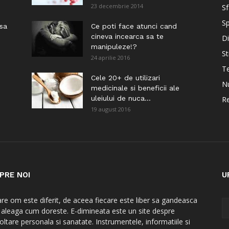
23 decembrie 2014
Sf
Sp
 sa
Ce poti face atunci cand
cineva incearca sa te
Di
manipuleze!?
St
24 aprilie 2016
Te
i
Cele 20+ de utilizari
Nu
medicinale si beneficii ale
uleiului de nuca...
Re
19 august 2016
PRE NOI
U
are om este diferit, de aceea fiecare este liber sa gandeasca
a aleaga cum doreste. E-dimineata este un site despre
oltare personala si sanatate. Instrumentele, informatiile si