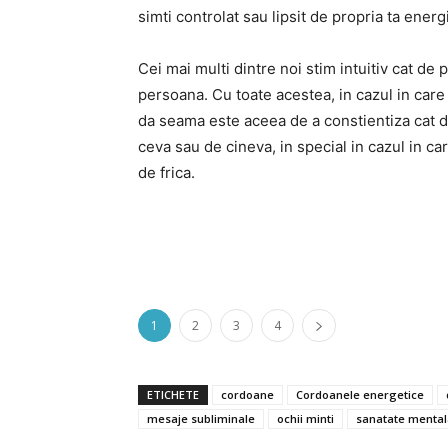
simti controlat sau lipsit de propria ta energ
Cei mai multi dintre noi stim intuitiv cat de 
persoana. Cu toate acestea, in cazul in care 
da seama este aceea de a constientiza cat d
ceva sau de cineva, in special in cazul in 
de frica.
1
2
3
4
ETICHETE
cordoane
Cordoanele energetice
mesaje subliminale
ochii minti
sanatate mental