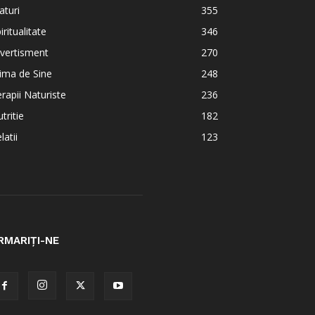
aturi
355
iritualitate
346
vertisment
270
ima de Sine
248
rapii Naturiste
236
tritie
182
latii
123
RMARIȚI-NE