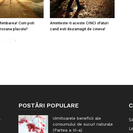
himbarea! Cum poti
Aminteste-ti aceste CINCI sfaturi
rsoana placuta?
cand esti dezamagit de cineva!
POSTĂRI POPULARE
C
l
Uimitoarele beneficii ale
S
consumului de sucuri naturale
Le
(Partea a III-a)