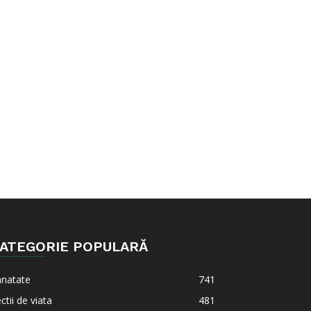
ATEGORIE POPULARĂ
anatate
741
ctii de viata
481