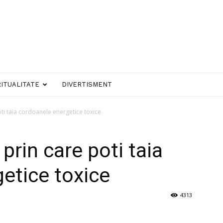
RITUALITATE
DIVERTISMENT
ti taia cordoanele energetice toxice
rin care poti taia
etice toxice
4313