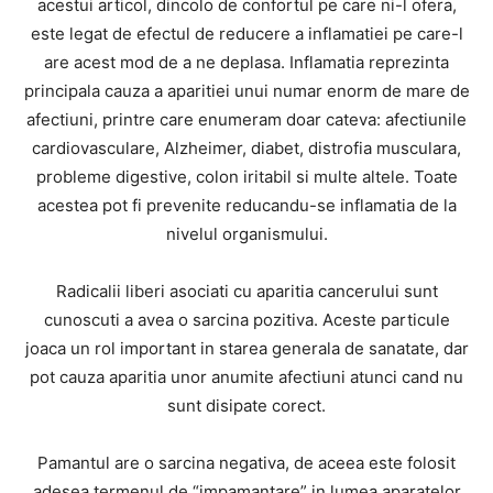
acestui articol, dincolo de confortul pe care ni-l ofera,
este legat de efectul de reducere a inflamatiei pe care-l
are acest mod de a ne deplasa. Inflamatia reprezinta
principala cauza a aparitiei unui numar enorm de mare de
afectiuni, printre care enumeram doar cateva: afectiunile
cardiovasculare, Alzheimer, diabet, distrofia musculara,
probleme digestive, colon iritabil si multe altele. Toate
acestea pot fi prevenite reducandu-se inflamatia de la
nivelul organismului.
Radicalii liberi asociati cu aparitia cancerului sunt
cunoscuti a avea o sarcina pozitiva. Aceste particule
joaca un rol important in starea generala de sanatate, dar
pot cauza aparitia unor anumite afectiuni atunci cand nu
sunt disipate corect.
Pamantul are o sarcina negativa, de aceea este folosit
adesea termenul de “impamantare” in lumea aparatelor