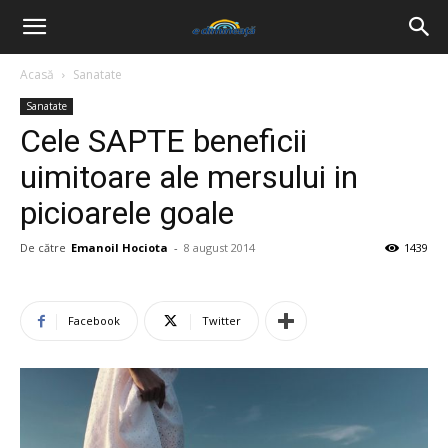
Acasă
Sanatate
Sanatate
Cele SAPTE beneficii
uimitoare ale mersului in
picioarele goale
De către
Emanoil Hociota
-
8 august 2014
1439
Facebook
Twitter