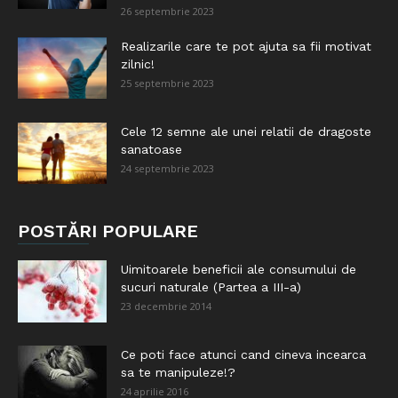
26 septembrie 2023
Realizarile care te pot ajuta sa fii motivat
zilnic!
25 septembrie 2023
Cele 12 semne ale unei relatii de dragoste
sanatoase
24 septembrie 2023
POSTĂRI POPULARE
Uimitoarele beneficii ale consumului de
sucuri naturale (Partea a III-a)
23 decembrie 2014
Ce poti face atunci cand cineva incearca
sa te manipuleze!?
24 aprilie 2016