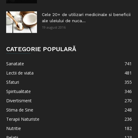
Cele 20+ de utilizari medicinale si beneficii
ale uleiului de nuca...
19 august 2016
CATEGORIE POPULARĂ
Sanatate
741
Lectii de viata
481
Sfaturi
355
Spiritualitate
346
Divertisment
270
Stima de Sine
248
Terapii Naturiste
236
Nutritie
182
Relatii
123