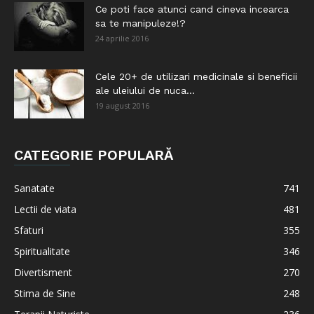
Ce poti face atunci cand cineva incearca
sa te manipuleze!?
24 aprilie 2016
Cele 20+ de utilizari medicinale si beneficii
ale uleiului de nuca...
19 august 2016
CATEGORIE POPULARĂ
Sanatate
741
Lectii de viata
481
Sfaturi
355
Spiritualitate
346
Divertisment
270
Stima de Sine
248