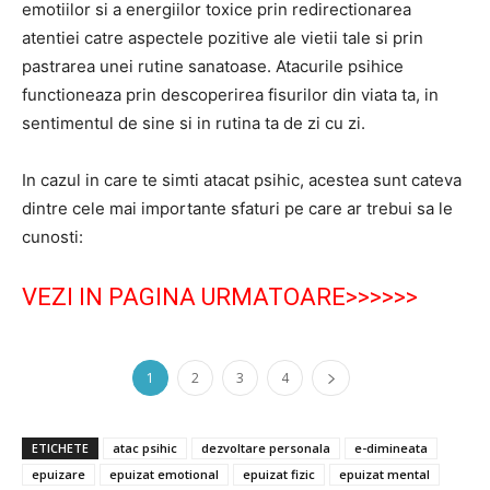
emotiilor si a energiilor toxice prin redirectionarea
atentiei catre aspectele pozitive ale vietii tale si prin
pastrarea unei rutine sanatoase. Atacurile psihice
functioneaza prin descoperirea fisurilor din viata ta, in
sentimentul de sine si in rutina ta de zi cu zi.
In cazul in care te simti atacat psihic, acestea sunt cateva
dintre cele mai importante sfaturi pe care ar trebui sa le
cunosti:
VEZI IN PAGINA URMATOARE>>>>>>
1
2
3
4
ETICHETE
atac psihic
dezvoltare personala
e-dimineata
epuizare
epuizat emotional
epuizat fizic
epuizat mental