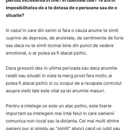
pierdut increderea in tine? In talentele tale? Te afli in
imposibilitatea de a te detasa de o persoana sau de o
situatie?
In cazul in care din senin si fara o cauza anume te simti
cuprins de depresie, de anxietate, de sentimente de furie
sau daca nu te simti tocmai bine din punct de vedere
emotional, s-ar putea sa fi atacat psihic.
Daca gresesti des in ultima perioada sau daca anumite
relatii sau situatii in viata ta merg prost fara motiv, ai
putea fi atacat psihic si cu scopul de a recapata controlul
asupra vietii tale este vital sa iei anumite masuri.
Pentru a intelege ce este un atac psihic, este foarte
important sa intelegem mai intai felul in care oamenii
comunica non-local sau la distanta. Cei mai multi dintre
oameni pur si simplu au “simtit” atunci cand un iubit sau