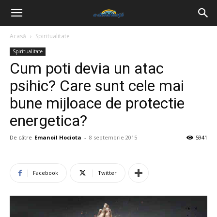
Acasă
Spiritualitate
Spiritualitate
Cum poti devia un atac
psihic? Care sunt cele mai
bune mijloace de protectie
energetica?
De către
Emanoil Hociota
-
8 septembrie 2015
5941
Facebook
Twitter