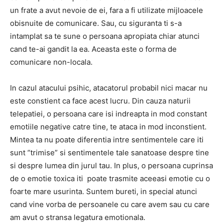
un frate a avut nevoie de ei, fara a fi utilizate mijloacele
obisnuite de comunicare. Sau, cu siguranta ti s-a
intamplat sa te sune o persoana apropiata chiar atunci
cand te-ai gandit la ea. Aceasta este o forma de
comunicare non-locala.
In cazul atacului psihic, atacatorul probabil nici macar nu
este constient ca face acest lucru. Din cauza naturii
telepatiei, o persoana care isi indreapta in mod constant
emotiile negative catre tine, te ataca in mod inconstient.
Mintea ta nu poate diferentia intre sentimentele care iti
sunt “trimise” si sentimentele tale sanatoase despre tine
si despre lumea din jurul tau. In plus, o persoana cuprinsa
de o emotie toxica iti poate trasmite aceeasi emotie cu o
foarte mare usurinta. Suntem bureti, in special atunci
cand vine vorba de persoanele cu care avem sau cu care
am avut o stransa legatura emotionala.