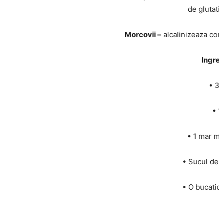
de glutat
Morcovii –
alcalinizeaza cor
Ingre
• 
• 
• 1 mar 
• Sucul de
• O bucati