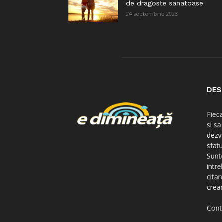
de dragoste sanatoase
24 septembrie 2023
DES
Fiec
si s
dezv
sfatu
Sunte
intre
citar
crear
Cont