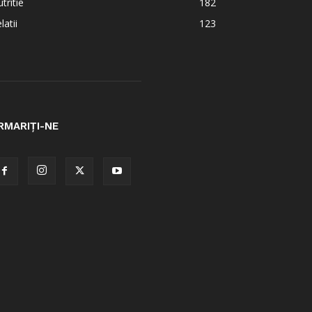
tritie
182
latii
123
RMARIȚI-NE