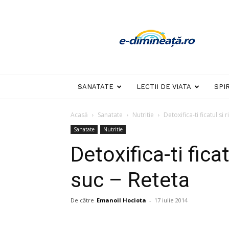
E-
dimineata
SANATATE
LECTII DE VIATA
SPI
Acasă
Sanatate
Nutritie
Detoxifica-ti ficatul si 
Sanatate
Nutritie
Detoxifica-ti ficat
suc – Reteta
De către
Emanoil Hociota
-
17 iulie 2014