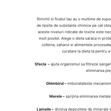
Rinichii si ficatul tau au o multime de supo
de lipsite de substante chimice pe cat obis
aceste niveluri ridicate de toxine este n
mult posibil. Alege o dieta saraca in prote
cofeina, zaharul si alimentele procesate
curatare la dieta ta pentru a
Sfecla –
ajuta organismul sa filtreze sangele,
eliminarea pie
Ghimbirul –
imbunatateste mecanismel
Merele –
sprijina eliminarea metalel
L
amaile –
dizolva depozitele de minerale si