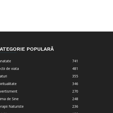
ATEGORIE POPULARĂ
anatate
741
ctii de viata
481
aturi
355
iritualitate
346
vertisment
270
ima de Sine
248
rapii Naturiste
236