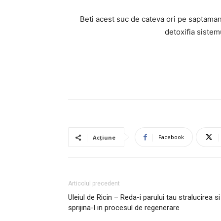
Beti acest suc de cateva ori pe saptaman
detoxifia sistem
Facebook
Acțiune
Articolul precedent
Uleiul de Ricin – Reda-i parului tau stralucirea si
sprijina-l in procesul de regenerare