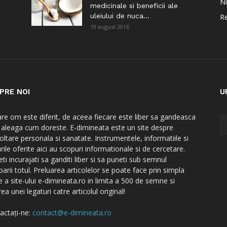
Nu
medicinale si beneficii ale
uleiului de nuca...
Re
19 august 2016
PRE NOI
U
are om este diferit, de aceea fiecare este liber sa gandeasca
a aleaga cum doreste. E-dimineata este un site despre
oltare personala si sanatate. Instrumentele, informatiile si
rile oferite aici au scopuri informationale si de cercetare.
ti incurajati sa ganditi liber si sa puneti sub semnul
barii totul. Preluarea articolelor se poate face prin simpla
e a site-ului e-dimineata.ro in limita a 500 de semne si
ea unei legaturi catre articolul original!
actați-ne:
contact@e-dimineata.ro