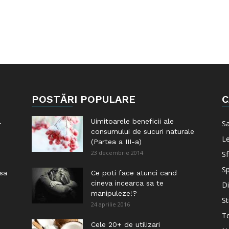
POSTĂRI POPULARE
C
l
Uimitoarele beneficii ale
S
consumului de sucuri naturale
Le
(Partea a III-a)
23 decembrie 2014
Sf
Sp
 sa
Ce poti face atunci cand
cineva incearca sa te
Di
manipuleze!?
St
24 aprilie 2016
Te
i
Cele 20+ de utilizari