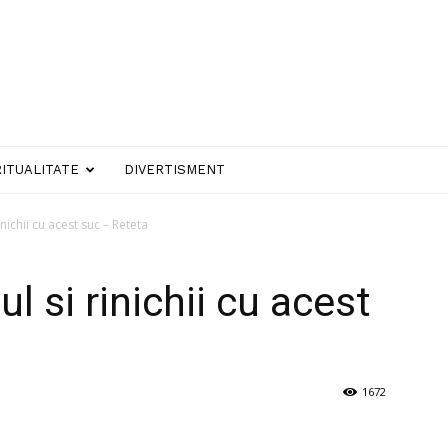
RITUALITATE
DIVERTISMENT
rinichii cu acest suc – Reteta
ul si rinichii cu acest
1672