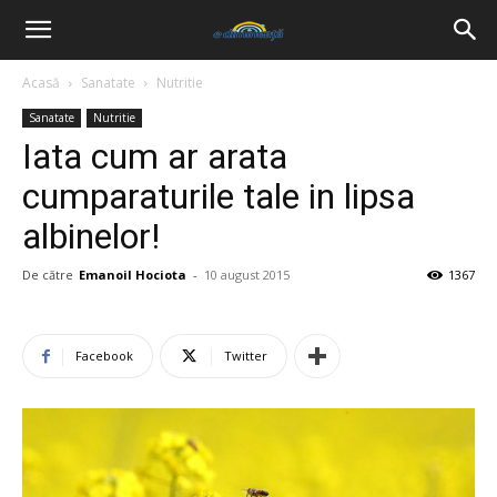
Acasă
Sanatate
Nutritie
Sanatate
Nutritie
Iata cum ar arata
cumparaturile tale in lipsa
albinelor!
De către
Emanoil Hociota
-
10 august 2015
1367
Facebook
Twitter