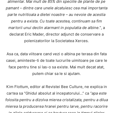
alimentar. Mai mult de 85% din speciile de plante de pe
pamant – dintre care unele alcatuiesc cea mai importanta
parte nutritioala a dietei noastre – au nevoie de acestia
pentru a exista. Cu toate acestea, continuam sa fim
martorii unui declin alarmant in populatia de albine.”
, a
declarat Eric Mader, director adjunct de conservare a
polenizatorilor la Societatea Xerces.
Asa ca, data viitoare cand vezi o albina pe terasa din fata
casei, aminteste-ti de toate lucrurile uimitoare pe care le
face pentru tine si las-o sa existe. Mai mult decat atat,
putem chiar sa le si ajutam.
Kim Flottum, editor al Revistei Bee Culture, ne explica in
cartea sa “Ghidul absolut al incepatorului…” ca
“apa este
folosita pentru a dizolva mierea cristalizata, pentru a dilua
mierea la producerea hranei pentru larve, pentru racorire
in zilele calduroase si ca bautura rece in timpul zilelor