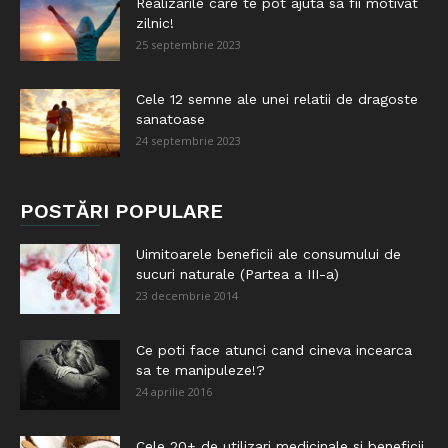
Realizarile care te pot ajuta sa fii motivat
zilnic!
25 septembrie 2023
Cele 12 semne ale unei relatii de dragoste
sanatoase
24 septembrie 2023
POSTĂRI POPULARE
Uimitoarele beneficii ale consumului de
sucuri naturale (Partea a III-a)
23 decembrie 2014
Ce poti face atunci cand cineva incearca
sa te manipuleze!?
24 aprilie 2016
Cele 20+ de utilizari medicinale si beneficii