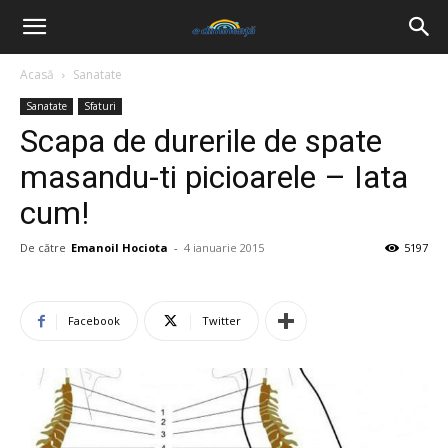
Acasă
Sanatate
Sanatate
Sfaturi
Scapa de durerile de spate
masandu-ti picioarele – Iata
cum!
De către
Emanoil Hociota
-
4 ianuarie 2015
5197
Facebook
Twitter