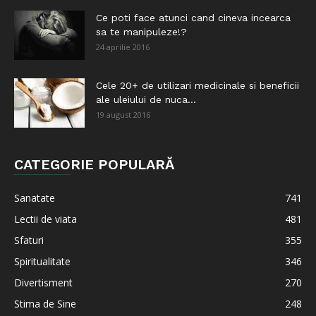
Ce poti face atunci cand cineva incearca
sa te manipuleze!?
24 aprilie 2016
Cele 20+ de utilizari medicinale si beneficii
ale uleiului de nuca...
19 august 2016
CATEGORIE POPULARĂ
Sanatate
741
Lectii de viata
481
Sfaturi
355
Spiritualitate
346
Divertisment
270
Stima de Sine
248