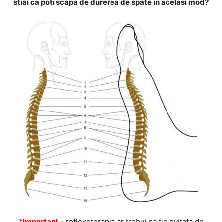
stiai ca poti scapa de durerea de spate in acelasi mod?
*Important
– reflexoterapia ar trebui sa fie evitata de