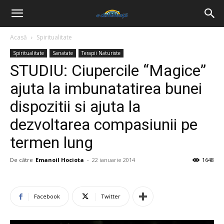
Acasă
Spiritualitate
Spiritualitate
Sanatate
Terapii Naturiste
STUDIU: Ciupercile “Magice”
ajuta la imbunatatirea bunei
dispozitii si ajuta la
dezvoltarea compasiunii pe
termen lung
De către
Emanoil Hociota
-
22 ianuarie 2014
1648
Facebook
Twitter