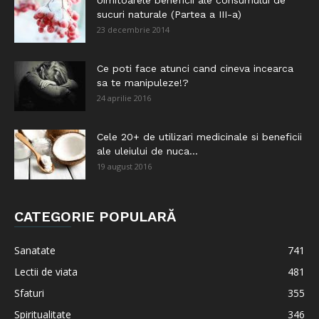
Uimitoarele beneficii ale consumului de
sucuri naturale (Partea a III-a)
23 decembrie 2014
Ce poti face atunci cand cineva incearca
sa te manipuleze!?
24 aprilie 2016
Cele 20+ de utilizari medicinale si beneficii
ale uleiului de nuca...
19 august 2016
CATEGORIE POPULARĂ
Sanatate
741
Lectii de viata
481
Sfaturi
355
Spiritualitate
346