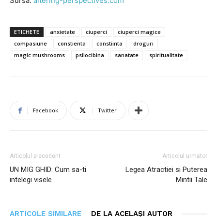
Sursa:
altering-perspectives.com
ETICHETE
anxietate
ciuperci
ciuperci magice
compasiune
constienta
constiinta
droguri
magic mushrooms
psilocibina
sanatate
spiritualitate
Facebook
Twitter
Articolul precedent
Articolul următor
UN MIG GHID: Cum sa-ti
Legea Atractiei si Puterea
intelegi visele
Mintii Tale
ARTICOLE SIMILARE
DE LA ACELAȘI AUTOR