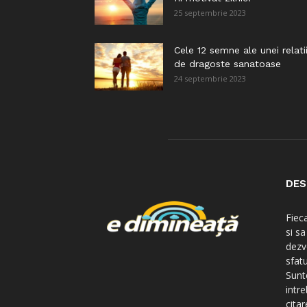
25 septembrie 2023
Cele 12 semne ale unei relati
de dragoste sanatoase
24 septembrie 2023
DES
Fiec
si s
dezv
sfatu
Sunte
intre
citar