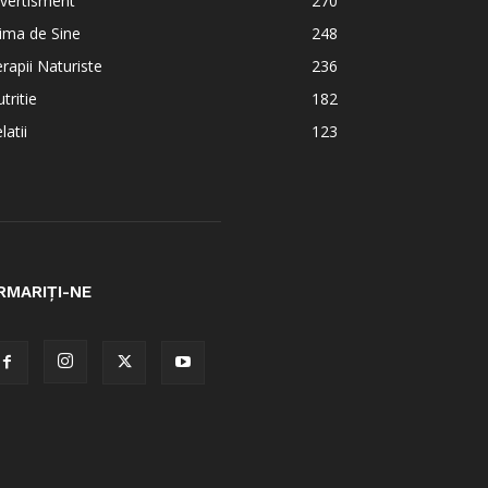
vertisment
270
ima de Sine
248
rapii Naturiste
236
tritie
182
latii
123
RMARIȚI-NE