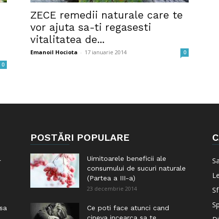
ZECE remedii naturale care te
vor ajuta sa-ti regasesti
vitalitatea de...
Emanoil Hociota
-
17 ianuarie 2014
0
0
POSTĂRI POPULARE
C
l
Uimitoarele beneficii ale
S
consumului de sucuri naturale
Le
(Partea a III-a)
23 decembrie 2014
Sf
Sp
 sa
Ce poti face atunci cand
cineva incearca sa te