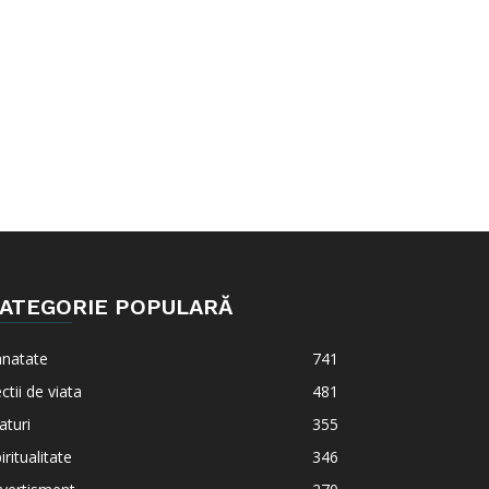
ATEGORIE POPULARĂ
anatate
741
ctii de viata
481
aturi
355
iritualitate
346