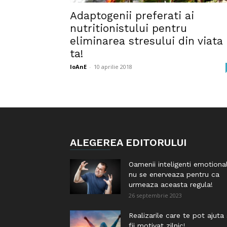
Adaptogenii preferati ai
nutritionistului pentru
eliminarea stresului din viata
ta!
IoAnE
-
10 aprilie 2018
ALEGEREA EDITORULUI
Oamenii inteligenti emotiona
nu se enerveaza pentru ca
urmeaza aceasta regula!
26 septembrie 2023
Realizarile care te pot ajuta
fii motivat zilnic!