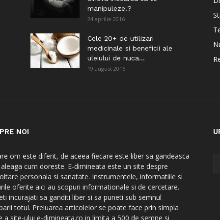
Di
manipuleze!?
St
24 aprilie 2016
Te
i
Cele 20+ de utilizari
Nu
medicinale si beneficii ale
uleiului de nuca...
Re
19 august 2016
PRE NOI
U
are om este diferit, de aceea fiecare este liber sa gandeasca
a aleaga cum doreste. E-dimineata este un site despre
oltare personala si sanatate. Instrumentele, informatiile si
rile oferite aici au scopuri informationale si de cercetare.
ti incurajati sa ganditi liber si sa puneti sub semnul
barii totul. Preluarea articolelor se poate face prin simpla
e a site-ului e-dimineata.ro in limita a 500 de semne si