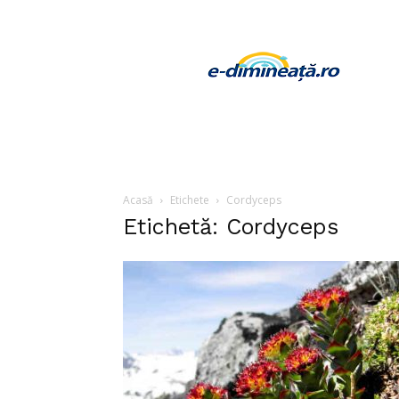
E-
dimineata
Acasă
Etichete
Cordyceps
Etichetă: Cordyceps