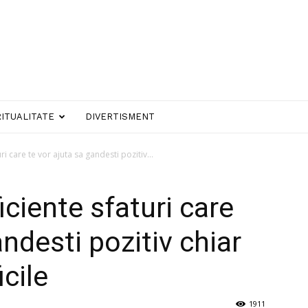
RITUALITATE
DIVERTISMENT
ri care te vor ajuta sa gandesti pozitiv...
iciente sfaturi care
andesti pozitiv chiar
cile
1911