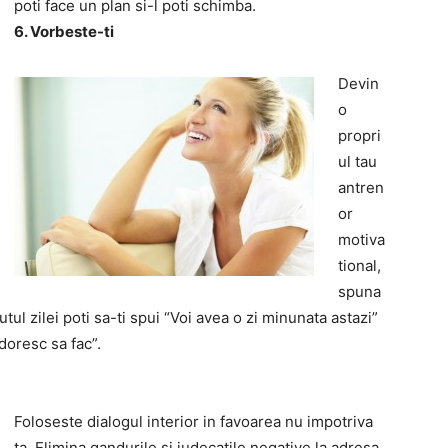
poti face un plan si-l poti schimba.
6. Vorbeste-ti
Devin
o
propri
ul tau
antren
or
motiva
tional,
spuna
tul zilei poti sa-ti spui “Voi avea o zi minunata astazi”
doresc sa fac”.
Foloseste dialogul interior in favoarea nu impotriva
ta. Elimina gandurile si judecatile negative la adresa