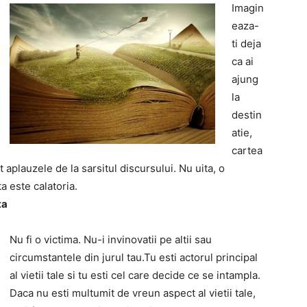
Imagin
eaza-
ti deja
ca ai
ajung
la
destin
atie,
cartea
it aplauzele de la sarsitul discursului. Nu uita, o
a este calatoria.
ta
Nu fi o victima. Nu-i invinovatii pe altii sau
circumstantele din jurul tau.Tu esti actorul principal
al vietii tale si tu esti cel care decide ce se intampla.
Daca nu esti multumit de vreun aspect al vietii tale,