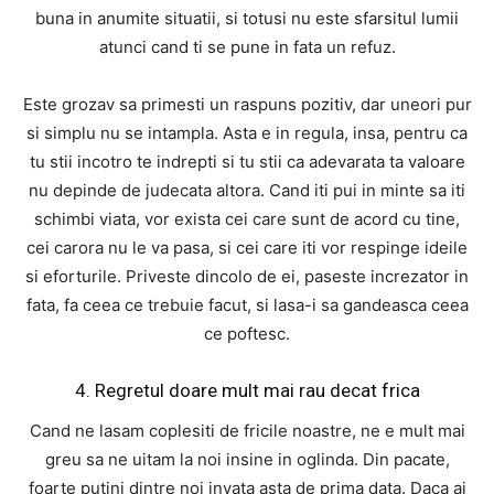
buna in anumite situatii, si totusi nu este sfarsitul lumii
atunci cand ti se pune in fata un refuz.
Este grozav sa primesti un raspuns pozitiv, dar uneori pur
si simplu nu se intampla. Asta e in regula, insa, pentru ca
tu stii incotro te indrepti si tu stii ca adevarata ta valoare
nu depinde de judecata altora. Cand iti pui in minte sa iti
schimbi viata, vor exista cei care sunt de acord cu tine,
cei carora nu le va pasa, si cei care iti vor respinge ideile
si eforturile. Priveste dincolo de ei, paseste increzator in
fata, fa ceea ce trebuie facut, si lasa-i sa gandeasca ceea
ce poftesc.
4. Regretul doare mult mai rau decat frica
Cand ne lasam coplesiti de fricile noastre, ne e mult mai
greu sa ne uitam la noi insine in oglinda. Din pacate,
foarte putini dintre noi invata asta de prima data. Daca ai