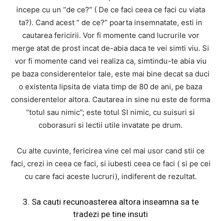
incepe cu un “de ce?” ( De ce faci ceea ce faci cu viata
ta?). Cand acest “ de ce?” poarta insemnatate, esti in
cautarea fericirii. Vor fi momente cand lucrurile vor
merge atat de prost incat de-abia daca te vei simti viu. Si
vor fi momente cand vei realiza ca, simtindu-te abia viu
pe baza considerentelor tale, este mai bine decat sa duci
o existenta lipsita de viata timp de 80 de ani, pe baza
considerentelor altora. Cautarea in sine nu este de forma
“totul sau nimic”; este totul SI nimic, cu suisuri si
coborasuri si lectii utile invatate pe drum.
Cu alte cuvinte, fericirea vine cel mai usor cand stii ce
faci, crezi in ceea ce faci, si iubesti ceea ce faci ( si pe cei
cu care faci aceste lucruri), indiferent de rezultat.
3. Sa cauti recunoasterea altora inseamna sa te
tradezi pe tine insuti