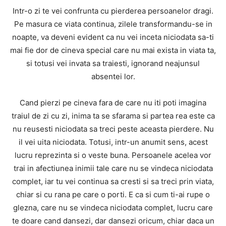
Intr-o zi te vei confrunta cu pierderea persoanelor dragi.
Pe masura ce viata continua, zilele transformandu-se in
noapte, va deveni evident ca nu vei inceta niciodata sa-ti
mai fie dor de cineva special care nu mai exista in viata ta,
si totusi vei invata sa traiesti, ignorand neajunsul
absentei lor.
Cand pierzi pe cineva fara de care nu iti poti imagina
traiul de zi cu zi, inima ta se sfarama si partea rea este ca
nu reusesti niciodata sa treci peste aceasta pierdere. Nu
il vei uita niciodata. Totusi, intr-un anumit sens, acest
lucru reprezinta si o veste buna. Persoanele acelea vor
trai in afectiunea inimii tale care nu se vindeca niciodata
complet, iar tu vei continua sa cresti si sa treci prin viata,
chiar si cu rana pe care o porti. E ca si cum ti-ai rupe o
glezna, care nu se vindeca niciodata complet, lucru care
te doare cand dansezi, dar dansezi oricum, chiar daca un