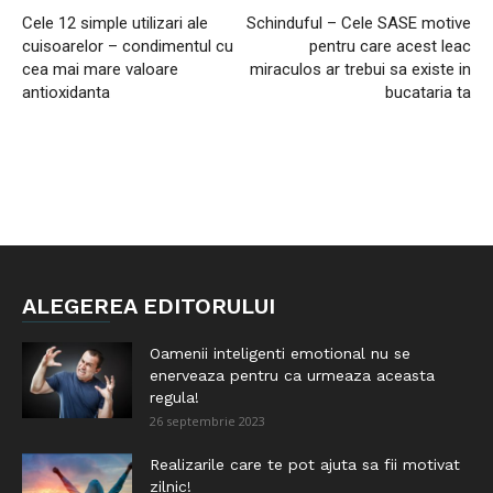
Cele 12 simple utilizari ale
Schinduful – Cele SASE motive
cuisoarelor – condimentul cu
pentru care acest leac
cea mai mare valoare
miraculos ar trebui sa existe in
antioxidanta
bucataria ta
ALEGEREA EDITORULUI
Oamenii inteligenti emotional nu se
enerveaza pentru ca urmeaza aceasta
regula!
26 septembrie 2023
Realizarile care te pot ajuta sa fii motivat
zilnic!