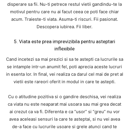
disperare sa fii. Nu-ti petrece restul vietii gandindu-te la
motivul pentru care nu ai facut ceea ce poti face chiar
acum. Traieste-ti viata. Asuma-ti riscuri. Fii pasionat.
Descopera iubirea. Fii liber.
5. Viata este prea imprevizibila pentru asteptari
inflexibile
Cand incetezi sa mai prezici si sa te astepti ca lucrurile sa
se intample intr-un anumit fel, poti aprecia aceste lucruri
in esenta lor. In final, vei realiza ca darul cel mai de pret al
vietii este rareori oferit in modul in care te astepti.
Cu o atitudine pozitiva si o gandire deschisa, vei realiza
ca viata nu este neaparat mai usoara sau mai grea decat
ai crezut ca va fi. Diferenta e ca “usor” si “greu” nu vor
avea aceleasi sensuri la care te asteptai, si nu vei avea
de-a face cu lucrurile usoare si grele atunci cand te