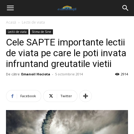
Acasă
Lectii de viata
Lectii de viata
Stima de Sine
Cele SAPTE importante lectii
de viata pe care le poti invata
infruntand greutatile vietii
De către
Emanoil Hociota
-
5 octombrie 2014
2914
Facebook
Twitter