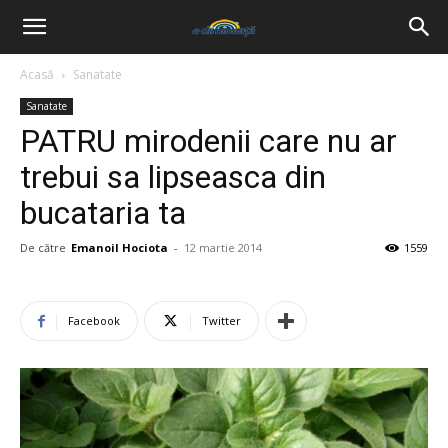
Acasă
Sanatate
Sanatate
PATRU mirodenii care nu ar
trebui sa lipseasca din
bucataria ta
De către
Emanoil Hociota
-
12 martie 2014
1559
Facebook
Twitter