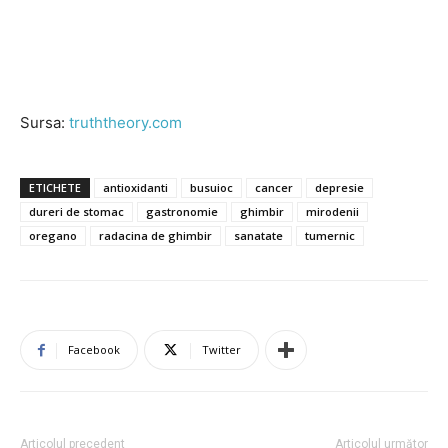
Sursa:
truththeory.com
ETICHETE
antioxidanti
busuioc
cancer
depresie
dureri de stomac
gastronomie
ghimbir
mirodenii
oregano
radacina de ghimbir
sanatate
tumernic
Facebook
Twitter
Articolul precedent
Articolul următor