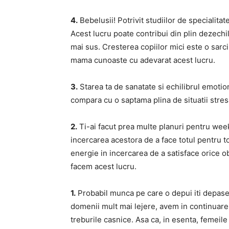
4.
Bebelusii! Potrivit studiilor de specialita
Acest lucru poate contribui din plin dezechi
mai sus. Cresterea copiilor mici este o sarci
mama cunoaste cu adevarat acest lucru.
3.
Starea ta de sanatate si echilibrul emotio
compara cu o saptama plina de situatii stre
2.
Ti-ai facut prea multe planuri pentru we
incercarea acestora de a face totul pentru 
energie in incercarea de a satisface orice o
facem acest lucru.
1.
Probabil munca pe care o depui iti depases
domenii mult mai lejere, avem in continuare
treburile casnice. Asa ca, in esenta, femeil