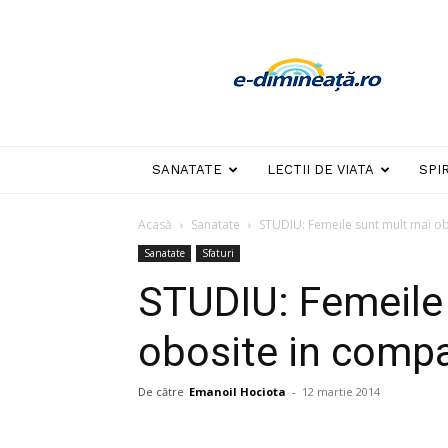
E-
dimineata
SANATATE
LECTII DE VIATA
SPI
Acasă
Sanatate
STUDIU: Femeile sunt mult mai ob
Sanatate
Sfaturi
STUDIU: Femeile
obosite in compa
De către
Emanoil Hociota
-
12 martie 2014