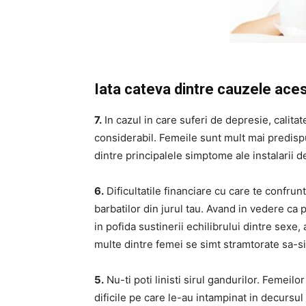
Iata cateva dintre cauzele ace
7.
In cazul in care suferi de depresie, calita
considerabil. Femeile sunt mult mai predispu
dintre principalele simptome ale instalarii d
6.
Dificultatile financiare cu care te confrun
barbatilor din jurul tau. Avand in vedere ca 
in pofida sustinerii echilibrului dintre sexe
multe dintre femei se simt stramtorate sa-s
5.
Nu-ti poti linisti sirul gandurilor. Femeilor
dificile pe care le-au intampinat in decursu