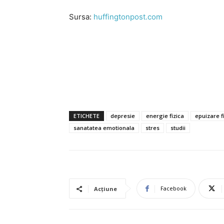
Sursa:
huffingtonpost.com
ETICHETE
depresie
energie fizica
epuizare f
sanatatea emotionala
stres
studii
Facebook
Acțiune