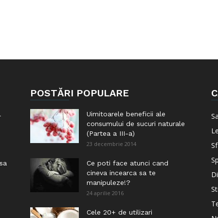
POSTĂRI POPULARE
C
l
Uimitoarele beneficii ale
S
consumului de sucuri naturale
Le
(Partea a III-a)
23 decembrie 2014
Sf
Sp
 sa
Ce poti face atunci cand
cineva incearca sa te
Di
manipuleze!?
St
24 aprilie 2016
Te
i
Cele 20+ de utilizari