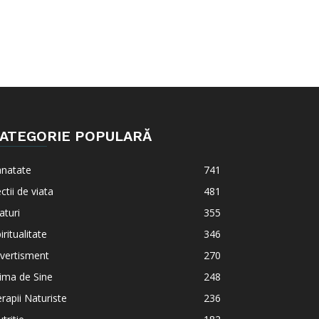
ATEGORIE POPULARĂ
anatate
741
ctii de viata
481
aturi
355
iritualitate
346
vertisment
270
ima de Sine
248
rapii Naturiste
236