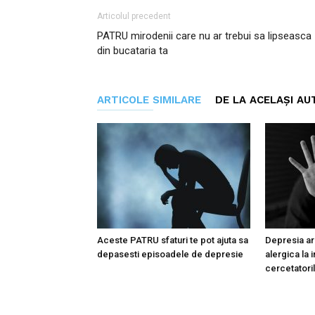
Articolul precedent
PATRU mirodenii care nu ar trebui sa lipseasca
din bucataria ta
ARTICOLE SIMILARE
DE LA ACELAȘI AU
Aceste PATRU sfaturi te pot ajuta sa
Depresia ar 
depasesti episoadele de depresie
alergica la i
cercetatoril