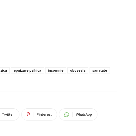
izica
epuizare psihica
insomnie
oboseala
sanatate
Twitter
Pinterest
WhatsApp