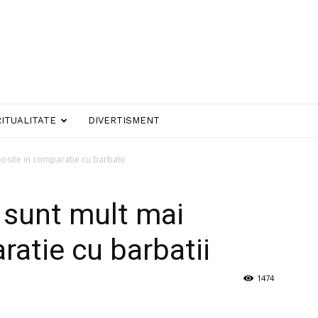
RITUALITATE
DIVERTISMENT
osite in comparatie cu barbatii
 sunt mult mai
ratie cu barbatii
1474