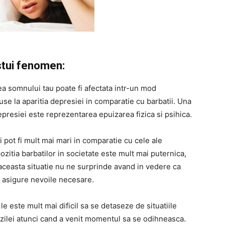
stui fenomen:
tea somnului tau poate fi afectata intr-un mod
se la aparitia depresiei in comparatie cu barbatii. Una
epresiei este reprezentarea epuizarea fizica si psihica.
ti pot fi mult mai mari in comparatie cu cele ale
pozitia barbatilor in societate este mult mai puternica,
, aceasta situatie nu ne surprinde avand in vedere ca
i asigure nevoile necesare.
 le este mult mai dificil sa se detaseze de situatiile
l zilei atunci cand a venit momentul sa se odihneasca.