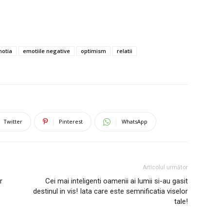
otia
emotiile negative
optimism
relatii
Twitter
Pinterest
WhatsApp
Articolul următor
r
Cei mai inteligenti oamenii ai lumii si-au gasit
destinul in vis! Iata care este semnificatia viselor
tale!