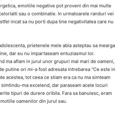
rgetica, emotiile negative pot proveni din mai multe
 celorlalti sau o combinatie. In urmatoarele randuri vei
stfel incat sa nu porti dupa tine negativitatea care nu
 adolescenta, prietenele mele abia asteptau sa mearga
 bine, dar eu nu impartaseam entuziasmul lor.
nd ma aflam in jurul unor grupuri mai mari de oameni,
e putine ori mi-a fost adresata intrebarea “Ce este in
ate acestea, tot ceea ce stiam era ca nu ma simteam
o simtindu-ma excelend, dar paraseam acele locuri
ite tipuri de durere oribila. Fara sa banuiesc, eram
motiile oamenilor din jurul sau.