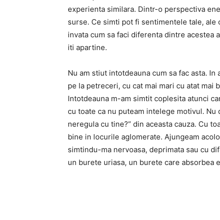
experienta similara. Dintr-o perspectiva ene
surse. Ce simti pot fi sentimentele tale, ale
invata cum sa faci diferenta dintre acestea a
iti apartine.
Nu am stiut intotdeauna cum sa fac asta. In
pe la petreceri, cu cat mai mari cu atat mai
Intotdeauna m-am simtit coplesita atunci ca
cu toate ca nu puteam intelege motivul. Nu d
neregula cu tine?” din aceasta cauza. Cu to
bine in locurile aglomerate. Ajungeam acol
simtindu-ma nervoasa, deprimata sau cu difer
un burete uriasa, un burete care absorbea e