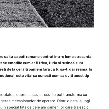
e ca tu sa poti ramane centrat intr-o lume stresanta,
e emotiile cum ar fi frica, furia si rusinea sunt
esti de la ceilalti oameni fara ca tu sa-ti dai seama. In
motional, este vital sa cunosti cum sa eviti acest tip
nxietatea, depresia sau stresul te pot transforma cu
rugerea mecanismelor de aparare. Dintr-o data, ajungi
ti, in special fata de cele ale oamenilor care traiesc o