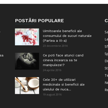
POSTĂRI POPULARE
C
l
Uimitoarele beneficii ale
S
consumului de sucuri naturale
Le
(Partea a III-a)
23 decembrie 2014
Sf
Sp
 sa
Ce poti face atunci cand
cineva incearca sa te
Di
manipuleze!?
St
24 aprilie 2016
Te
i
Cele 20+ de utilizari
Nu
medicinale si beneficii ale
uleiului de nuca...
Re
19 august 2016