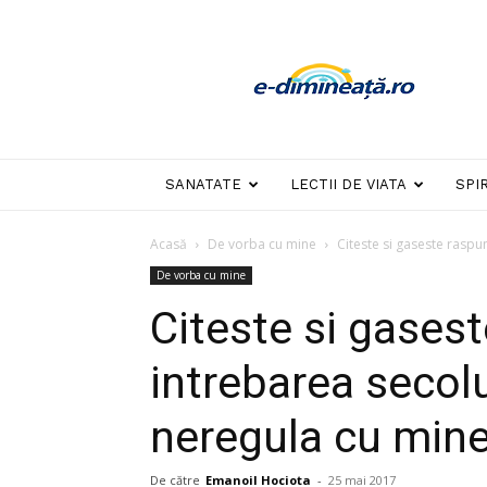
E-
dimineata
SANATATE
LECTII DE VIATA
SPI
Acasă
De vorba cu mine
Citeste si gaseste raspun
De vorba cu mine
Citeste si gasest
intrebarea secolu
neregula cu mine
De către
Emanoil Hociota
-
25 mai 2017