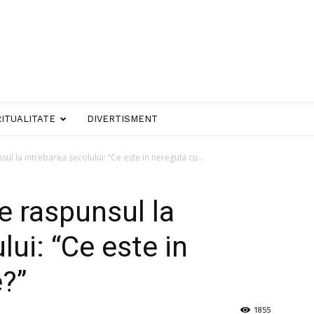
RITUALITATE
DIVERTISMENT
sul la intrebarea secolului: “Ce este in neregula cu...
e raspunsul la
lui: “Ce este in
?”
1855