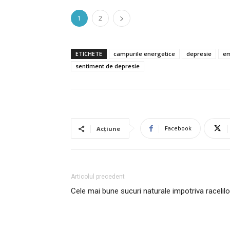
1
2
ETICHETE
campurile energetice
depresie
em
sentiment de depresie
Facebook
Acțiune
Articolul precedent
Cele mai bune sucuri naturale impotriva racelilo