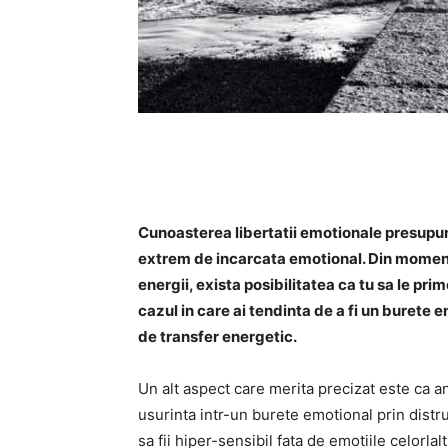
Cunoasterea libertatii emotionale presupun
extrem de incarcata emotional. Din moment c
energii, exista posibilitatea ca tu sa le prim
cazul in care ai tendinta de a fi un burete e
de transfer energetic.
Un alt aspect care merita precizat este ca a
usurinta intr-un burete emotional prin dist
sa fii hiper-sensibil fata de emotiile celorlal