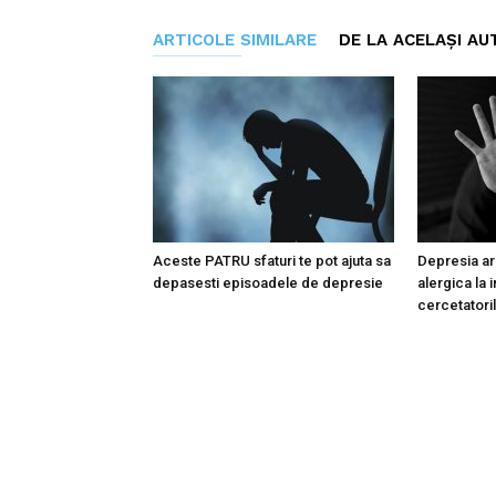
ARTICOLE SIMILARE
DE LA ACELAȘI AU
Aceste PATRU sfaturi te pot ajuta sa
Depresia ar 
depasesti episoadele de depresie
alergica la i
cercetatoril