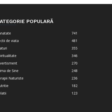
ATEGORIE POPULARĂ
anatate
741
ctii de viata
481
aturi
355
iritualitate
346
vertisment
270
ima de Sine
248
rapii Naturiste
236
tritie
182
latii
123