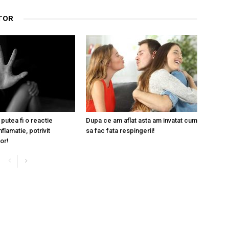
TOR
putea fi o reactie
Dupa ce am aflat asta am invatat cum
nflamatie, potrivit
sa fac fata respingerii!
or!